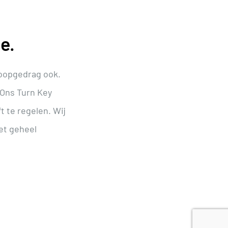
ie.
oopgedrag ook.
 Ons Turn Key
 te regelen. Wij
het geheel